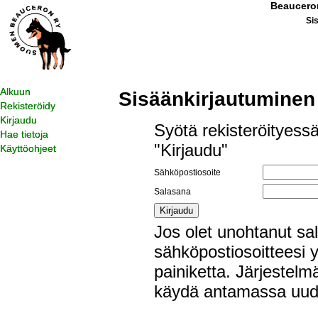
Beauceron
Si
Alkuun
Sisäänkirjautuminen
Rekisteröidy
Kirjaudu
Syötä rekisteröityess
Hae tietoja
"Kirjaudu"
Käyttöohjeet
Sähköpostiosoite
Salasana
Jos olet unohtanut sa
sähköpostiosoitteesi y
painiketta. Järjestelmä
käydä antamassa uud