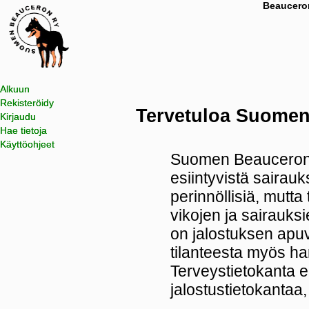
Beauceron
Alkuun
Rekisteröidy
Tervetuloa Suomen 
Kirjaudu
Hae tietoja
Käyttöohjeet
Suomen Beauceron R
esiintyvistä sairauks
perinnöllisiä, mutta
vikojen ja sairauks
on jalostuksen apuvä
tilanteesta myös har
Terveystietokanta 
jalostustietokantaa